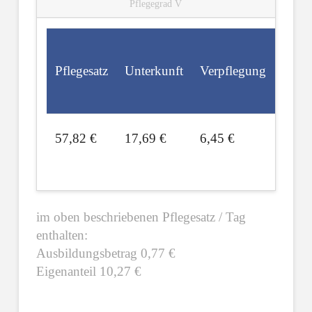
Pflegegrad V
Inves
Pflegesatz
Unterkunft
Verpflegung
koste
57,82 €
17,69 €
6,45 €
11,0
im oben beschriebenen Pflegesatz / Tag
enthalten:
Ausbildungsbetrag 0,77 €
Eigenanteil 10,27 €